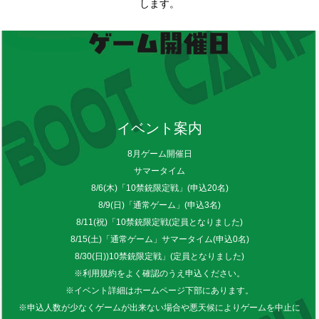
します。
イベント案内
8月ゲーム開催日
サマータイム
8/6(木)「10禁銃限定戦」(申込20名)
8/9(日)「通常ゲーム」(申込3名)
8/11(祝)「10禁銃限定戦(定員となりました)
8/15(土)「通常ゲーム」サマータイム(申込0名)
8/30(日))10禁銃限定戦」(定員となりました)
※利用規約をよく確認のうえ申込ください。
※イベント詳細はホームページ下部にあります。
※申込人数が少なくゲームが出来ない場合や悪天候によりゲームを中止に